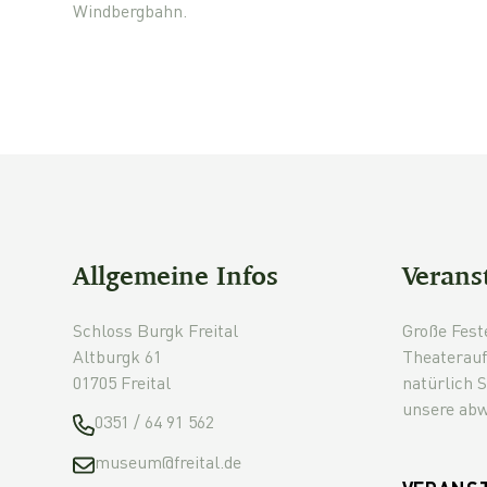
Windbergbahn.
Allgemeine Infos
Verans
Schloss Burgk Freital
Große Fest
Altburgk 61
Theaterauf
01705 Freital
natürlich 
unsere abw
0351 / 64 91 562
museum@freital.de