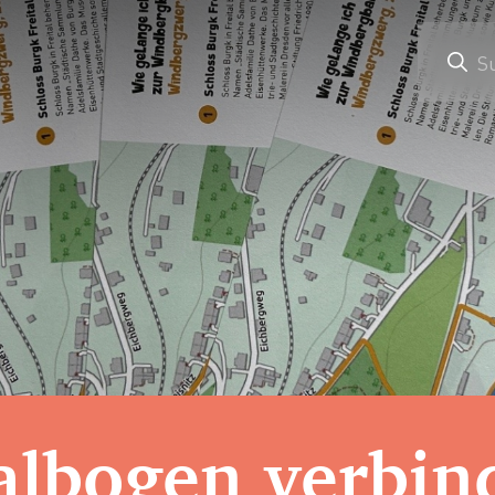
S
lbogen verbind