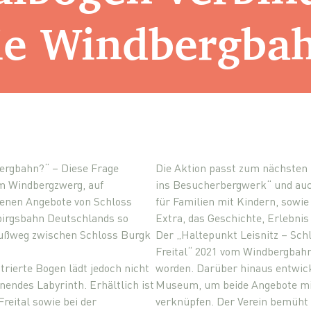
ie Windbergba
ergbahn?“ – Diese Frage
Die Aktion passt zum nächsten 
m Windbergzwerg, auf
ins Besucherbergwerk“ und auc
edenen Angebote von Schloss
für Familien mit Kindern, sowi
ebirgsbahn Deutschlands so
Extra, das Geschichte, Erlebni
Fußweg zwischen Schloss Burgk
Der „Haltepunkt Leisnitz – Sch
Freital“ 2021 vom Windbergbahn
trierte Bogen lädt jedoch nicht
worden. Darüber hinaus entwick
endes Labyrinth. Erhältlich ist
Museum, um beide Angebote mit
reital sowie bei der
verknüpfen. Der Verein bemüht