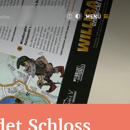
uche...
MENÜ
et Schloss