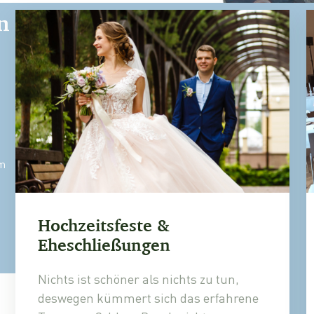
n
em
Hochzeitsfeste &
Eheschließungen
Nichts ist schöner als nichts zu tun,
deswegen kümmert sich das erfahrene