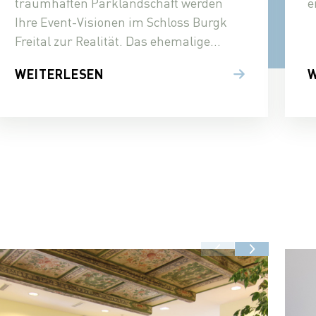
traumhaften Parklandschaft werden
e
Ihre Event-Visionen im Schloss Burgk
Freital zur Realität. Das ehemalige
Rittergut besticht durch seinen
WEITERLESEN
W
besonderen Charme und ist noch dazu
bestens erreichbar.