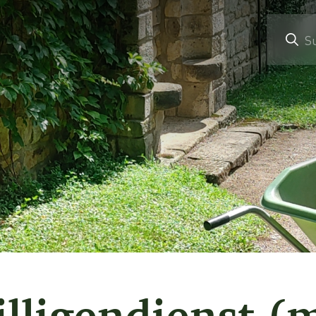
S
illigendienst 