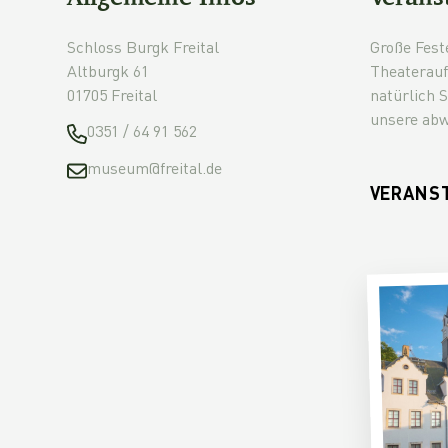
Schloss Burgk Freital
Große Fest
Altburgk 61
Theaterauf
01705 Freital
natürlich 
unsere abw
0351 / 64 91 562
museum@freital.de
VERANS