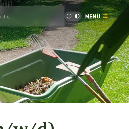
uche...
MENÜ
(m/w/d)