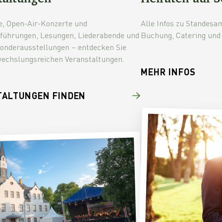
e, Open-Air-Konzerte und
Alle Infos zu Standesa
führungen, Lesungen, Liederabende und
Buchung, Catering und 
Sonderausstellungen – entdecken Sie
echslungsreichen Veranstaltungen.
MEHR INFOS
TALTUNGEN FINDEN
© Städtische Sammlungen Freital