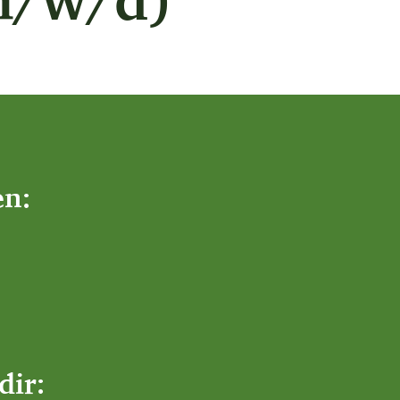
en:
dir: