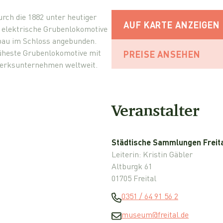
rch die 1882 unter heutiger
AUF KARTE ANZEIGEN
 elektrische Grubenlokomotive
gbau im Schloss angebunden.
rüheste Grubenlokomotive mit
PREISE ANSEHEN
gwerksunternehmen weltweit.
Veranstalter
Städtische Sammlungen Freita
Leiterin: Kristin Gäbler
Altburgk 61
01705 Freital
0351 / 64 91 56 2
museum@freital.de