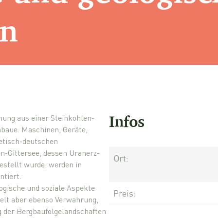
en
Infos
nung aus einer Steinkohlen-
nbaue. Maschinen, Geräte,
etisch-deutschen
-Gittersee, dessen Uranerz-
Ort:
stellt wurde, werden in
ntiert.
logische und soziale Aspekte
Preis:
delt aber ebenso Verwahrung,
g der Bergbaufolgelandschaften