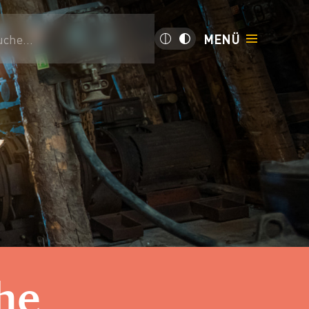
uche...
MENÜ
he