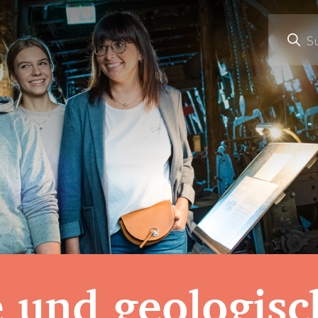
S
 und geologisc