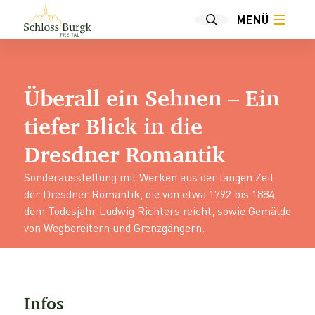
MENÜ
Überall ein Sehnen – Ein
tiefer Blick in die
Dresdner Romantik
Sonderausstellung mit Werken aus der langen Zeit
der Dresdner Romantik, die von etwa 1792 bis 1884,
dem Todesjahr Ludwig Richters reicht, sowie Gemälde
von Wegbereitern und Grenzgängern.
Infos