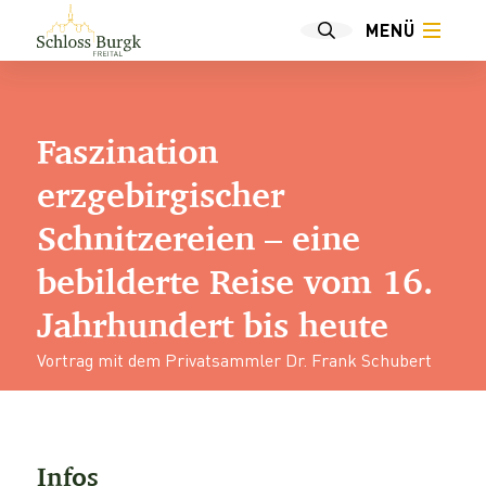
MENÜ
Faszination
erzgebirgischer
Schnitzereien – eine
bebilderte Reise vom 16.
Jahrhundert bis heute
Vortrag mit dem Privatsammler Dr. Frank Schubert
Infos