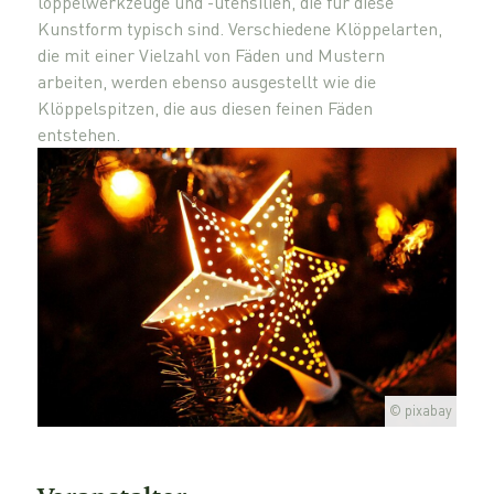
löppelwerkzeuge und -utensilien, die für diese
Kunstform typisch sind. Verschiedene Klöppelarten,
die mit einer Vielzahl von Fäden und Mustern
arbeiten, werden ebenso ausgestellt wie die
Klöppelspitzen, die aus diesen feinen Fäden
entstehen.
© pixabay